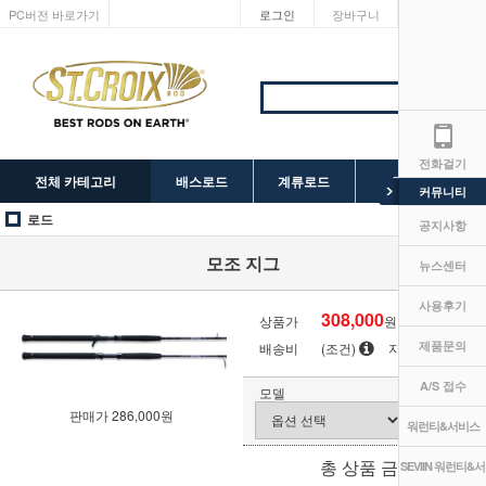
PC버전 바로가기
로그인
장바구니
마이페이지
전화걸기
전체 카테고리
배스로드
계류로드
SEVIIN 릴
커뮤니티
로드
공지사항
모조 지그
뉴스센터
사용후기
308,000
상품가
원
제품문의
배송비
(조건)
지역별
A/S 접수
모델
판매가 286,000원
워런티&서비스
0
원
총 상품 금액
SEVIIN 워런티&서