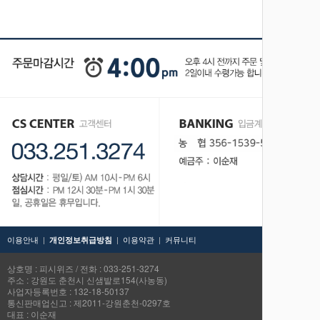
이용안내
|
|
이용약관
|
커뮤니티
TOP
개인정보취급방침
상호명 : 피시위즈 / 전화 : 033-251-3274
주소 : 강원도 춘천시 신샘밭로154(사농동)
사업자등록번호 : 132-18-50137
통신판매업신고 : 제2011-강원춘천-0297호
대표 : 이순재