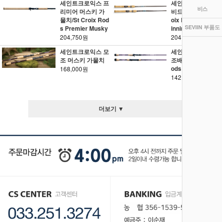
세인트크로익스 프
세인트크로익스 아
비스
리미어 머스키 가
비드 스피닝/St Cr
물치/St Croix Rod
oix Rods Avid Sp
SEVIIN 부품도
s Premier Musky
inning
204,750원
204,750원
세인트크로익스 모
세인트크로익스 모
조 머스키 가물치
조배스/St Croix R
ods Mojo Bass
168,000원
142,100원
더보기 ▼