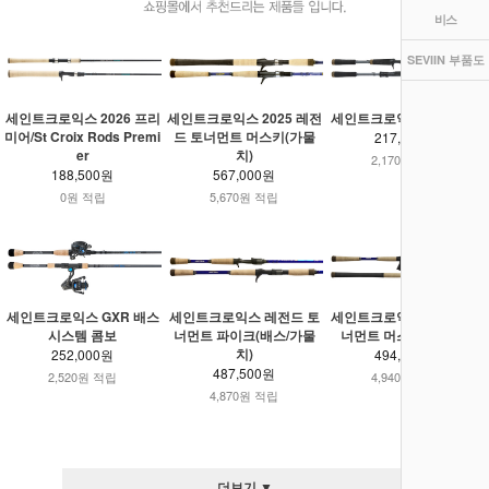
비스
SEVIIN 부품도
세인트크로익스 2026 프리
세인트크로익스 2025 레전
세인트크로익스 블랙 배스
미어/St Croix Rods Premi
드 토너먼트 머스키(가물
217,000원
er
치)
2,170원 적립
188,500원
567,000원
0원 적립
5,670원 적립
세인트크로익스 GXR 배스
세인트크로익스 레전드 토
세인트크로익스 레전드 토
시스템 콤보
너먼트 파이크(배스/가물
너먼트 머스키(가물치)
치)
252,000원
494,000원
487,500원
2,520원 적립
4,940원 적립
4,870원 적립
더보기 ▼