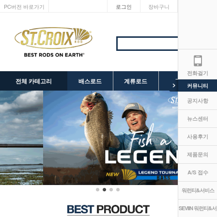
PC버전 바로가기
로그인
장바구니
마이페이지
전화걸기
전체 카테고리
배스로드
계류로드
SEVIIN 릴
커뮤니티
공지사항
뉴스센터
사용후기
제품문의
A/S 접수
워런티&서비스
SEVIIN 워런티&서