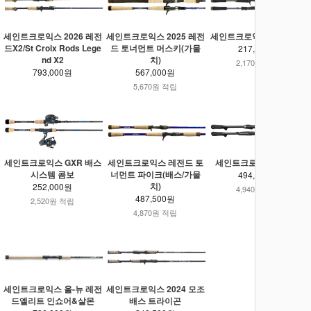
세인트크로익스 2026 레전
세인트크로익스 2025 레전
세인트크로익스 블랙 배스
드X2/St Croix Rods Lege
드 토너먼트 머스키(가물
217,000원
nd X2
치)
2,170원 적립
793,000원
567,000원
5,670원 적립
세인트크로익스 GXR 배스
세인트크로익스 레전드 토
세인트크로익스 피직스
시스템 콤보
너먼트 파이크(배스/가물
494,000원
치)
252,000원
4,940원 적립
487,500원
2,520원 적립
4,870원 적립
세인트크로익스 올-뉴 레전
세인트크로익스 2024 모조
드엘리트 인쇼어&살몬
배스 트라이곤